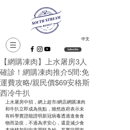
​中文
【網購凍肉】上水屠房3人
確診！網購凍肉推介5間:免
運費攻略/親民價$69安格斯
西冷牛扒
上水屠房中招，網上超市/網店網購凍肉
和牛扒立即成為焦點，雖然政府表示未
有科學實證能證明新冠病毒透過進食食
物而染疫，不過為求安心，還是減少食
本地豬加到街市買餸為妙。其實坊間有